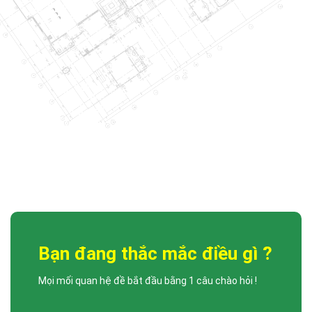
LỄ TRAO QUYẾT ĐỊNH VÀ BỔ NHIỆM PHÓ TỔNG GIÁM ĐỐC
DCCONS
Công ty Cổ phần Xây dựng DCCONS trân trọng gửi lời chúc mừng đến: •
[...]
Bạn đang thắc mắc điều gì ?
Mọi mối quan hệ đề bắt đầu bằng 1 câu chào hỏi !