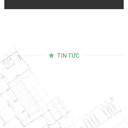
TIN TỨC
03
Th10