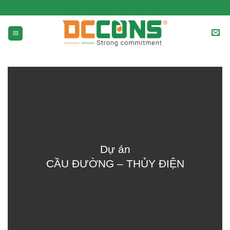
CHUẨN CAM KẾT - CHẤT BỀN VỮNG
Dự án
CẦU ĐƯỜNG – THỦY ĐIỆN