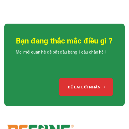
Công ty Cổ phần Xây dựng DCCONS trân trọng gửi lời chúc mừng đến: •
[...]
Bạn đang thắc mắc điều gì ?
Mọi mối quan hệ đề bắt đầu bằng 1 câu chào hỏi !
ĐỂ LẠI LỜI NHẮN