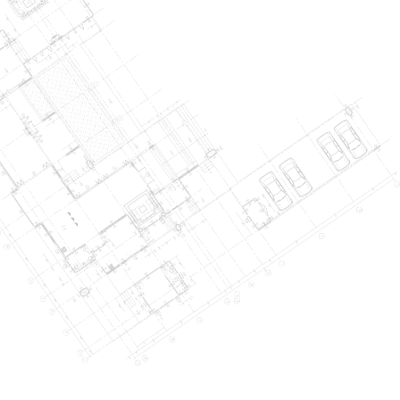
03
Th10
LỄ TRAO QUYẾT ĐỊNH VÀ BỔ NHIỆM PHÓ TỔNG GIÁM ĐỐC
DCCONS