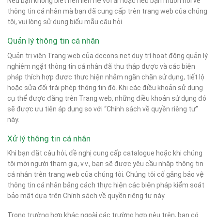
Nếu bạn không biết nên liên hệ với ai hoặc nếu bạn muốn hỏi về
thông tin cá nhân mà bạn đã cung cấp trên trang web của chúng
tôi, vui lòng sử dụng biểu mẫu câu hỏi.
Quản lý thông tin cá nhân
Quản trị viên Trang web của dccons.net duy trì hoạt động quản lý
nghiêm ngặt thông tin cá nhân đã thu thập được và các biện
pháp thích hợp được thực hiện nhằm ngăn chặn sử dụng, tiết lộ
hoặc sửa đổi trái phép thông tin đó. Khi các điều khoản sử dụng
cụ thể được đăng trên Trang web, những điều khoản sử dụng đó
sẽ được ưu tiên áp dụng so với “Chính sách về quyền riêng tư”
này.
Xử lý thông tin cá nhân
Khi bạn đặt câu hỏi, đề nghị cung cấp catalogue hoặc khi chúng
tôi mời người tham gia, v.v., bạn sẽ được yêu cầu nhập thông tin
cá nhân trên trang web của chúng tôi. Chúng tôi cố gắng bảo vệ
thông tin cá nhân bằng cách thực hiện các biện pháp kiểm soát
bảo mật dựa trên Chính sách về quyền riêng tư này.
Trong trường hợp khác ngoài các trường hợp nêu trên, bạn có