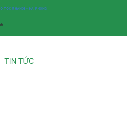
O TỐC 5 HANOI – HAI PHONG
3
h6
TIN TỨC