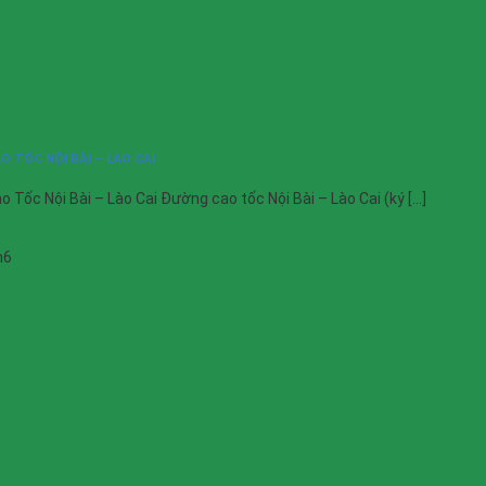
O TỐC NỘI BÀI – LÀO CAI
o Tốc Nội Bài – Lào Cai Đường cao tốc Nội Bài – Lào Cai (ký [...]
3
h6