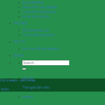
Dự án Building
Công trình công nghiệp
Công trình năng lượng
Dự án cầu, đường
THƯ VIỆN
Văn bản pháp quy
Tiêu chuẩn Quy phạm
TIN TỨC
Góc trao đổi kinh nghiệm
LIÊN HỆ
Liên hệ
TỐC 5 HANOI – HAI PHONG
Thời gian làm việc
 thêm
Hotline