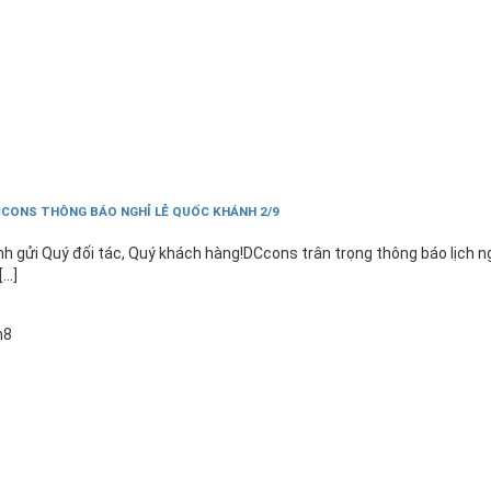
CONS THÔNG BÁO NGHỈ LỄ QUỐC KHÁNH 2/9
nh gửi Quý đối tác, Quý khách hàng!DCcons trân trọng thông báo lịch n
[...]
6
h8