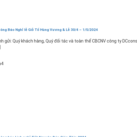
ông Báo Nghỉ lễ Giỗ Tổ Hùng Vương & Lễ 30/4 – 1/5/2024
nh gửi: Quý khách hàng, Quý đối tác và toàn thể CBCNV công ty DCcons
]
1
h4