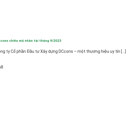
cons chiêu mộ nhân tài tháng 9/2023
ng ty Cổ phần Đầu tư Xây dựng DCcons – một thương hiệu uy tín [...]
0
h8