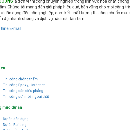
CCONS
là đơn vị thi công chuyên nghiệp trong lĩnh vực hóa chất chống
ấm. Chúng tôi mang đến giải pháp hiệu quả, bền vững cho mọi công trì
từ dân dụng đến công nghiệp, cam kết chất lượng thi công chuẩn mực
ến độ nhanh chóng và dịch vụ hậu mãi tận tâm.
tline
E-mail
 vụ
Thi công chống thấm
Thi công Epoxy, Hardener
Thi công sàn siêu phẳng
Thi công sơn nội, ngoại thất
g mục dự án
Dự án dân dụng
Dự án Building