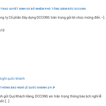
 TRAO QUYẾT ĐỊNH VÀ BỔ NHIỆM PHÓ TỔNG GIÁM ĐỐC DCCONS
ng ty Cổ phần Xây dựng DCCONS trân trọng gửi lời chúc mừng đến: • [...
3
h10
 THÔNG BÁO NGHỈ LỄ QUỐC KHÁNH 2/9 🎉
nh gửi Quý Khách Hàng, DCCONS xin trân trọng thông báo lịch nghỉ lễ
ốc [...]