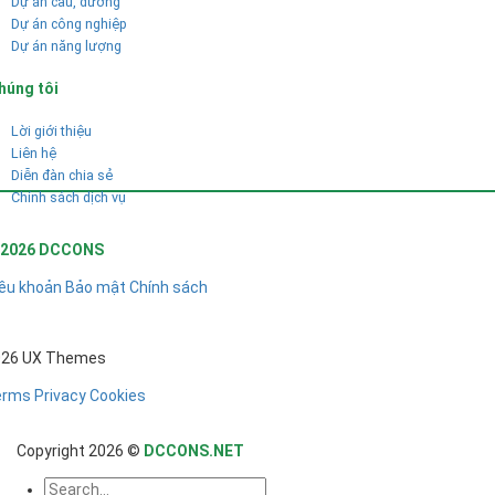
Dự án cầu, đường
Dự án công nghiệp
Dự án năng lượng
húng tôi
Lời giới thiệu
Liên hệ
Diễn đàn chia sẻ
Chính sách dịch vụ
 2026 DCCONS
ều khoản
Bảo mật
Chính sách
026 UX Themes
erms
Privacy
Cookies
Copyright 2026 ©
DCCONS.NET