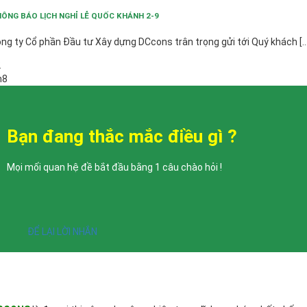
ÔNG BÁO LỊCH NGHỈ LỄ QUỐC KHÁNH 2-9
ng ty Cổ phần Đầu tư Xây dựng DCcons trân trọng gửi tới Quý khách [...
2
h8
Bạn đang thắc mắc điều gì ?
Mọi mối quan hệ đề bắt đầu bằng 1 câu chào hỏi !
ĐỂ LẠI LỜI NHẮN