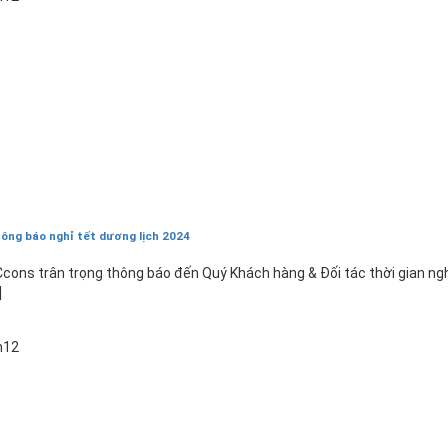
ông báo nghỉ tết dương lịch 2024
cons trân trọng thông báo đến Quý Khách hàng & Đối tác thời gian ng
]
9
h12