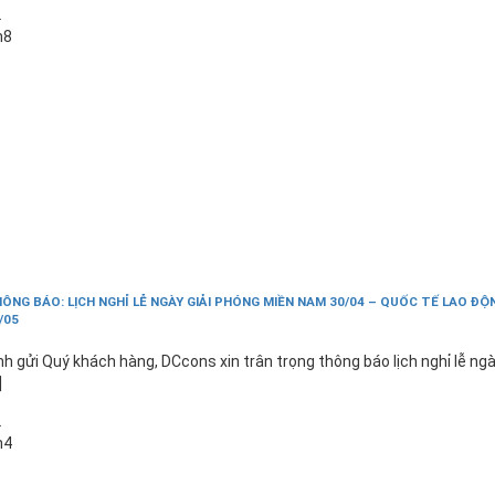
2
h8
ÔNG BÁO: LỊCH NGHỈ LỄ NGÀY GIẢI PHÓNG MIỀN NAM 30/04 – QUỐC TẾ LAO ĐỘ
/05
nh gửi Quý khách hàng, DCcons xin trân trọng thông báo lịch nghỉ lễ ng
]
2
h4