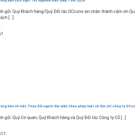
ông báo Lịch nghỉ Tết Nguyên Đán Giáp Thìn 2024
nh gửi: Quý Khách hàng/Quý Đối tác DCcons xin chân thành cảm ơn Qu
ách [...]
4
h1
ông báo về việc Thay đổi người đại diện theo pháp luật và địa chỉ công ty DCc
nh gửi: Quý Cơ quan, Quý Khách hàng và Quý Đối tác Công ty Cổ [...]
2
h12