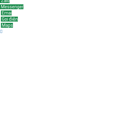
Zalo
Messenger
Emai
Gọi điện
Maps