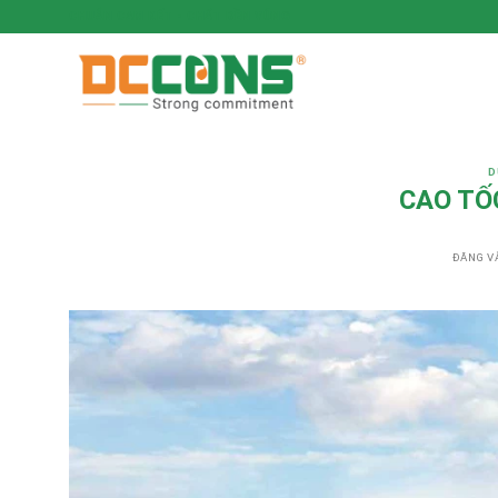
CHUẨN CAM KẾT - CHẤT BỀN VỮNG
D
CAO TỐC
ĐĂNG V