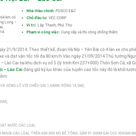
Nhà thầu chính:
POSCO E&C
 264 km có
Chủ đầu tư:
VEC CORP
ăng Long –
Vị trí:
Lập Thạch, Phú Thọ
ai,
14.
Phạm vi công việc:
Cung cấp và thi công chống thấm.
y 21/9/2014. Theo thiết kế, đoạn Hà Nội – Yên Bái có 4 làn xe cho ph
àn xe và đạt vận tốc tối đa 80 km/h.Vào ngày 21/09/2014 Thủ tướng Ng
– Lào Cai tại khu dịch vụ số 5 (lý trình Km 237+000) Thôn Sơn Cả, xã Gi
i – Lào Cai
đang giữ kỷ lục khác của tuyến cao tốc này đó là khối lượ
gồm:
À SÔNG LÔ VỚI CHIỀU DÀI 1,68KM, RỘNG 16,5M),
45M),
OÁT NƯỚC CÁC LOẠI,
G NHỰA CÁC LOẠI, TRÊN 600.000 M3 BÊ TÔNG; GẦN 91.000M DÀI CỌC KHOAN N