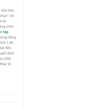
 tỉnh như
phục” chỉ
n là
ông trình
ức tạp
 sông Hồng
 hơn 1,46
Bái đến
uyết định
ệu USD,
thác từ