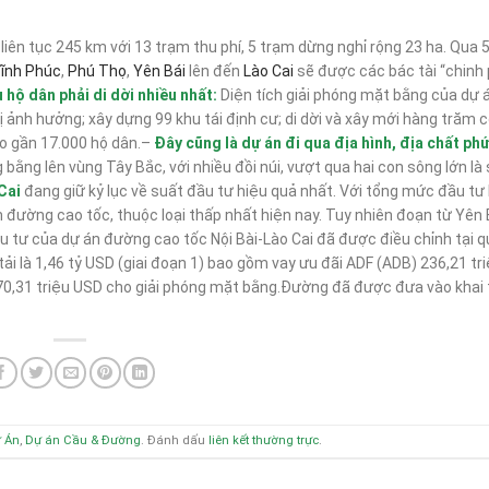
iên tục 245 km với 13 trạm thu phí, 5 trạm dừng nghỉ rộng 23 ha. Qua 5
ĩnh Phúc
,
Phú Thọ
,
Yên Bái
lên đến
Lào Cai
sẽ được các bác tài “chinh 
 hộ dân phải di dời nhiều nhất:
Diện tích giải phóng mặt bằng của dự á
 ảnh hưởng; xây dựng 99 khu tái định cư; di dời và xây mới hàng trăm c
ho gần 17.000 hộ dân.–
Đây cũng là dự án đi qua địa hình, địa chất ph
ằng lên vùng Tây Bắc, với nhiều đồi núi, vượt qua hai con sông lớn là
Cai
đang giữ kỷ lục về suất đầu tư hiệu quả nhất. Với tổng mức đầu tư
 đường cao tốc, thuộc loại thấp nhất hiện nay. Tuy nhiên đoạn từ Yên 
u tư của dự án đường cao tốc Nội Bài-Lào Cai đã được điều chỉnh tại q
là 1,46 tỷ USD (giai đoạn 1) bao gồm vay ưu đãi ADF (ADB) 236,21 tri
170,31 triệu USD cho giải phóng mặt bằng.Đường đã được đưa vào khai 
 Án
,
Dự án Cầu & Đường
. Đánh dấu
liên kết thường trực
.