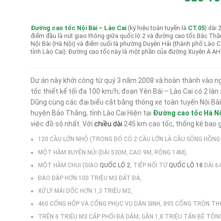
Đường cao tốc Nội Bài – Lào Cai
(ký hiệu toàn tuyến là
CT.05
) dài
điểm đầu là nút giao thông giữa quốc lộ 2 và đường cao tốc Bắc Th
Nội Bài (Hà Nội) và điểm cuối là phường Duyên Hải (thành phố Lào C
tỉnh Lào Cai). Đường cao tốc này là một phần của đường Xuyên Á AH
Dự án này khởi công từ quý 3 năm 2008 và hoàn thành vào ngà
tốc thiết kế tối đa 100 km/h; đoạn Yên Bái – Lào Cai có 2 l
Dũng cùng các đại biểu cắt băng thông xe toàn tuyến Nội Bài 
huyện Bảo Thắng, tỉnh Lào Cai.Hiện tại
Đường cao tốc Hà Nộ
việc đồ sộ nhất. Với
chiều dài
245 km cao tốc, thống kê bao 
120 CẦU LỚN NHỎ (TRONG ĐÓ CÓ 2 CẦU LỚN LÀ CẦU SÔNG HỒNG V
MỘT HẦM XUYÊN NÚI (DÀI 530M, CAO 9M, RỘNG 14M),
MỘT HẦM CHUI (GIAO
QUỐC LỘ 2
, TIẾP NỐI TỪ
QUỐC LỘ 18
DÀI 6
ĐÀO ĐẮP HƠN 100 TRIỆU M3 ĐẤT ĐÁ,
XỬ LÝ MÁI DỐC HƠN 1,3 TRIỆU M2,
460 CỐNG HỘP VÀ CỐNG PHỤC VỤ DÂN SINH, 895 CỐNG TRÒN TH
TRÊN 6 TRIỆU M3 CẤP PHỐI ĐÁ DĂM; GẦN 1,8 TRIỆU TẤN BÊ TÔN