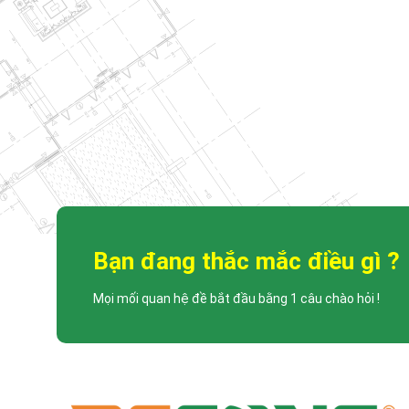
Th10
LỄ TRAO QUYẾT
TỔNG GIÁM ĐỐ
Công ty Cổ phần Xâ
chúc mừng đến: • [...
Bạn đang thắc mắc điều gì ?
Mọi mối quan hệ đề bắt đầu bằng 1 câu chào hỏi !