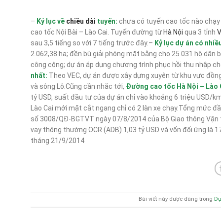
–
Kỷ lục về
chiều dài
tuyến:
chưa có tuyến cao tốc nào chạy l
cao tốc Nội Bài – Lào Cai. Tuyến đường từ
Hà Nội
qua 3 tỉnh
V
sau 3,5 tiếng so với 7 tiếng trước đây.–
Kỷ lục dự án có nhiều
2.062,38 ha; đền bù giải phóng mặt bằng cho 25.031 hộ dân bị
công cộng; dự án áp dụng chương trình phục hồi thu nhập c
nhất:
Theo VEC, dự án được xây dựng xuyên từ khu vực đồng b
và sông Lô.Cũng cần nhắc tới,
Đường cao tốc Hà Nội – Lào 
tỷ USD, suất đầu tư của dự án chỉ vào khoảng 6 triệu USD/km
Lào Cai mới mặt cắt ngang chỉ có 2 làn xe chạy.Tổng mức đầ
số 3008/QĐ-BGTVT ngày 07/8/2014 của Bộ Giao thông Vận tải 
vay thông thường OCR (ADB) 1,03 tỷ USD và vốn đối ứng là 
tháng 21/9/2014
Bài viết này được đăng trong
Dự