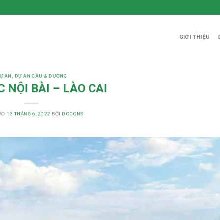
GIỚI THIỆU
Ự ÁN
,
DỰ ÁN CẦU & ĐƯỜNG
 NỘI BÀI – LÀO CAI
ÀO
13 THÁNG 6, 2022
BỞI
DCCONS