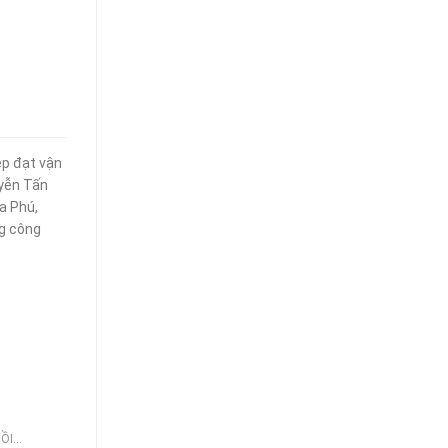
ép đạt vận
uyễn Tấn
a Phú,
ng công
HỒI…