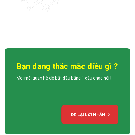
LỄ TRAO QUYẾT ĐỊNH VÀ BỔ NHIỆM PHÓ TỔNG GIÁM ĐỐC
DCCONS
Công ty Cổ phần Xây dựng DCCONS trân trọng gửi lời chúc mừng đến: •
[...]
Bạn đang thắc mắc điều gì ?
Mọi mối quan hệ đề bắt đầu bằng 1 câu chào hỏi !
ĐỂ LẠI LỜI NHẮN