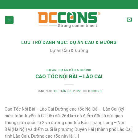
CHUẨN CAM KẾT - CHẤT BỀN VỮNG
LƯU TRỮ DANH MỤC:
DỰ ÁN CẦU & ĐƯỜNG
Dự án Cầu & Đường
DỰ ÁN
,
DỰ ÁN CẦU & ĐƯỜNG
CAO TỐC NỘI BÀI – LÀO CAI
ĐĂNG VÀO
13 THÁNG 6, 2022
BỞI
DCCONS
Cao Tốc Nội Bài – Lào Cai Đường cao tốc Nội Bài – Lào Cai (ký
hiệu toàn tuyến là CT.05) dài 264 km có điểm đầu là nút giao
thông giữa quốc lộ 2 và đường cao tốc Bắc Thăng Long – Nội
Bài (Hà Nội) và điểm cuối là phường Duyên Hải (thành phố Lào Cai,
tỉnh Lào Cai). Đường cao tốc này là […]