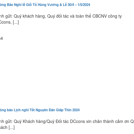
ông Báo Nghỉ lễ Giỗ Tổ Hùng Vương & Lễ 30/4 – 1/5/2024
nh gửi: Quý khách hàng, Quý đối tác và toàn thể CBCNV công ty
cons, [...]
1
h4
ông báo Lịch nghỉ Tết Nguyên Đán Giáp Thìn 2024
nh gửi: Quý Khách hàng/Quý Đối tác DCcons xin chân thành cảm ơn 
ách [...]