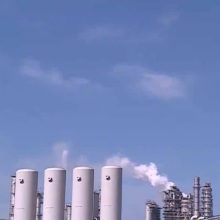
Thi công chống thấm
Thi công sàn Epoxy, hardener
Phân phối sản phẩm sàn nhựa và sơn nội ngoại thất
DỰ ÁN
Công trình dân dụng
Dự án Building
Công trình công nghiệp
Công trình năng lượng
Dự án cầu, đường
THƯ VIỆN
Văn bản pháp quy
Tiêu chuẩn Quy phạm
TIN TỨC
Góc trao đổi kinh nghiệm
LIÊN HỆ