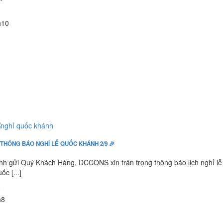
3
h10
 THÔNG BÁO NGHỈ LỄ QUỐC KHÁNH 2/9 🎉
nh gửi Quý Khách Hàng, DCCONS xin trân trọng thông báo lịch nghỉ lễ
ốc [...]
2
h8