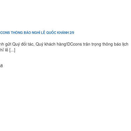
CONS THÔNG BÁO NGHỈ LỄ QUỐC KHÁNH 2/9
nh gửi Quý đối tác, Quý khách hàng!DCcons trân trọng thông báo lịch
hỉ lễ [...]
6
h8