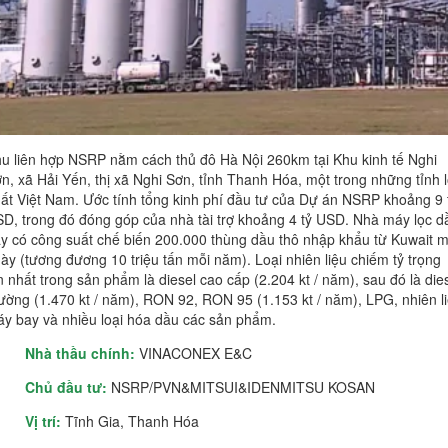
Liên hệ
Thời gian làm việc
Hotline
u liên hợp NSRP nằm cách thủ đô Hà Nội 260km tại Khu kinh tế Nghi
n, xã Hải Yến, thị xã Nghi Sơn, tỉnh Thanh Hóa, một trong những tỉnh 
ất Việt Nam. Ước tính tổng kinh phí đầu tư của Dự án NSRP khoảng 9 
D, trong đó đóng góp của nhà tài trợ khoảng 4 tỷ USD. Nhà máy lọc d
y có công suất chế biến 200.000 thùng dầu thô nhập khẩu từ Kuwait m
ày (tương đương 10 triệu tấn mỗi năm). Loại nhiên liệu chiếm tỷ trọng
n nhất trong sản phẩm là diesel cao cấp (2.204 kt / năm), sau đó là die
ường (1.470 kt / năm), RON 92, RON 95 (1.153 kt / năm), LPG, nhiên l
y bay và nhiều loại hóa dầu các sản phẩm.
Nhà thầu chính:
VINACONEX E&C
Chủ đầu tư:
NSRP/PVN&MITSUI&IDENMITSU KOSAN
Vị trí:
Tĩnh Gia, Thanh Hóa