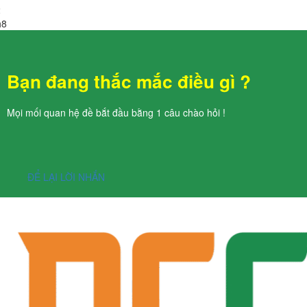
2
h8
Bạn đang thắc mắc điều gì ?
Mọi mối quan hệ đề bắt đầu bằng 1 câu chào hỏi !
ĐỂ LẠI LỜI NHẮN