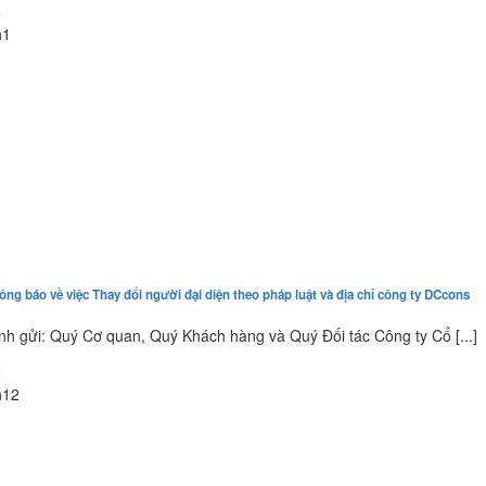
4
h1
ông báo về việc Thay đổi người đại diện theo pháp luật và địa chỉ công ty DCcons
nh gửi: Quý Cơ quan, Quý Khách hàng và Quý Đối tác Công ty Cổ [...]
2
h12