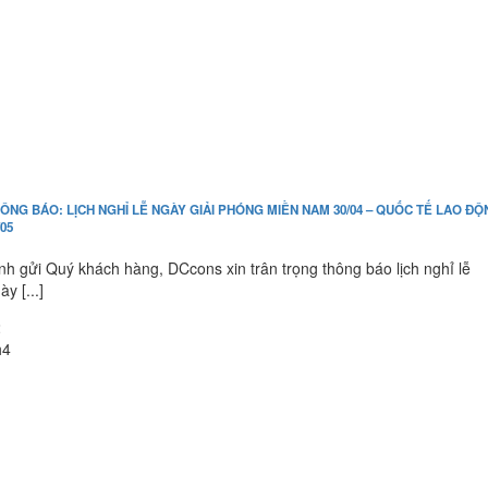
ÔNG BÁO: LỊCH NGHỈ LỄ NGÀY GIẢI PHÓNG MIỀN NAM 30/04 – QUỐC TẾ LAO ĐỘ
/05
nh gửi Quý khách hàng, DCcons xin trân trọng thông báo lịch nghỉ lễ
ày [...]
2
h4