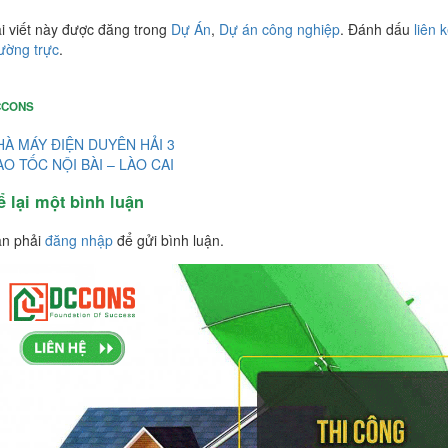
i viết này được đăng trong
Dự Án
,
Dự án công nghiệp
. Đánh dấu
liên k
ường trực
.
CCONS
HÀ MÁY ĐIỆN DUYÊN HẢI 3
AO TỐC NỘI BÀI – LÀO CAI
ể lại một bình luận
n phải
đăng nhập
để gửi bình luận.