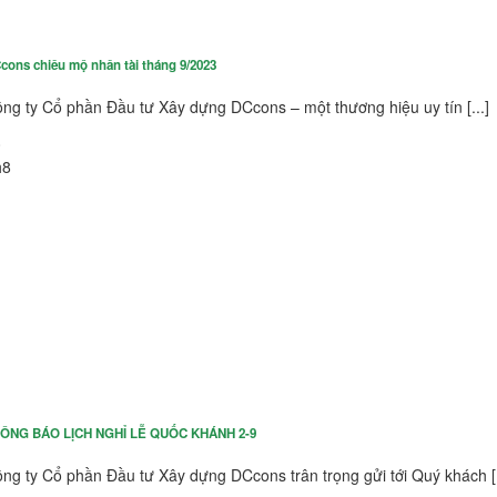
cons chiêu mộ nhân tài tháng 9/2023
ng ty Cổ phần Đầu tư Xây dựng DCcons – một thương hiệu uy tín [...]
0
h8
ÔNG BÁO LỊCH NGHỈ LỄ QUỐC KHÁNH 2-9
ng ty Cổ phần Đầu tư Xây dựng DCcons trân trọng gửi tới Quý khách [.