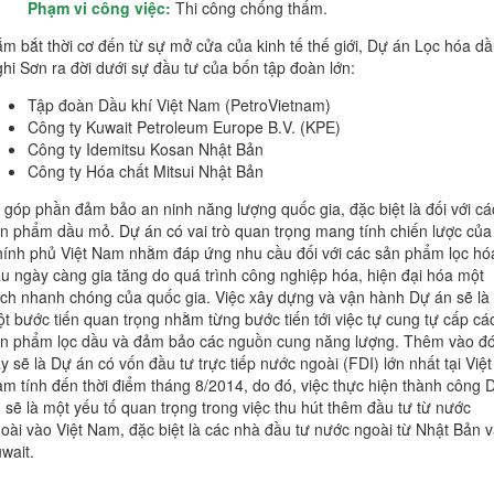
Phạm vi công việc:
Thi công chống thấm.
m bắt thời cơ đến từ sự mở cửa của kinh tế thế giới, Dự án Lọc hóa d
hi Sơn ra đời dưới sự đầu tư của bốn tập đoàn lớn:
Tập đoàn Dầu khí Việt Nam (PetroVietnam)
Công ty Kuwait Petroleum Europe B.V. (KPE)
Công ty Idemitsu Kosan Nhật Bản
Công ty Hóa chất Mitsui Nhật Bản
 góp phần đảm bảo an ninh năng lượng quốc gia, đặc biệt là đối với cá
n phẩm dầu mỏ. Dự án có vai trò quan trọng mang tính chiến lược của
ính phủ Việt Nam nhằm đáp ứng nhu cầu đối với các sản phẩm lọc hó
u ngày càng gia tăng do quá trình công nghiệp hóa, hiện đại hóa một
ch nhanh chóng của quốc gia. Việc xây dựng và vận hành Dự án sẽ là
t bước tiến quan trọng nhằm từng bước tiến tới việc tự cung tự cấp cá
n phẩm lọc dầu và đảm bảo các nguồn cung năng lượng. Thêm vào đó
y sẽ là Dự án có vốn đầu tư trực tiếp nước ngoài (FDI) lớn nhất tại Việt
m tính đến thời điểm tháng 8/2014, do đó, việc thực hiện thành công 
 sẽ là một yếu tố quan trọng trong việc thu hút thêm đầu tư từ nước
oài vào Việt Nam, đặc biệt là các nhà đầu tư nước ngoài từ Nhật Bản 
wait.