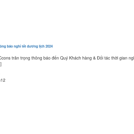
ông báo nghỉ tết dương lịch 2024
cons trân trọng thông báo đến Quý Khách hàng & Đối tác thời gian ng
.]
9
h12