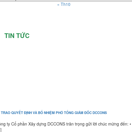
« Th10
TIN TỨC
 TRAO QUYẾT ĐỊNH VÀ BỔ NHIỆM PHÓ TỔNG GIÁM ĐỐC DCCONS
ng ty Cổ phần Xây dựng DCCONS trân trọng gửi lời chúc mừng đến: •
.]