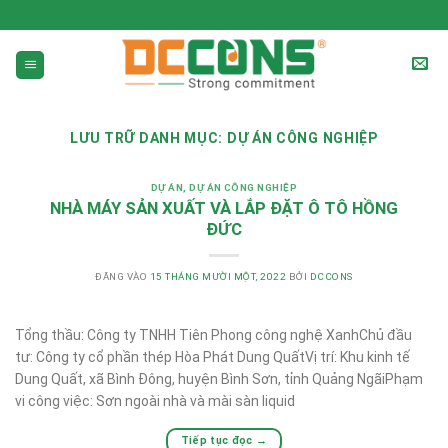
CHUẨN CAM KẾT - CHẤT BỀN VỮNG
LƯU TRỮ DANH MỤC:
DỰ ÁN CÔNG NGHIỆP
DỰ ÁN
,
DỰ ÁN CÔNG NGHIỆP
NHÀ MÁY SẢN XUẤT VÀ LẮP ĐẶT Ô TÔ HỒNG
ĐỨC
ĐĂNG VÀO
15 THÁNG MƯỜI MỘT, 2022
BỞI
DCCONS
Tổng thầu: Công ty TNHH Tiên Phong công nghệ XanhChủ đầu
tư: Công ty cổ phần thép Hòa Phát Dung QuấtVị trí: Khu kinh tế
Dung Quất, xã Bình Đông, huyện Bình Sơn, tỉnh Quảng NgãiPhạm
vi công việc: Sơn ngoài nhà và mài sàn liquid
Tiếp tục đọc
→