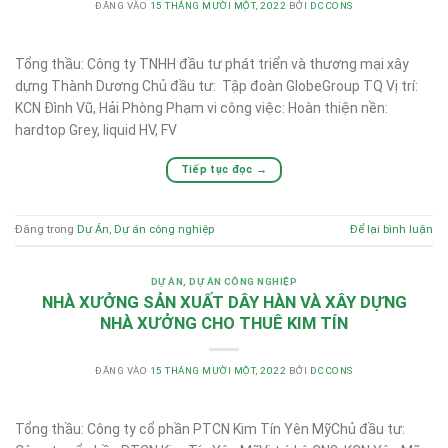
ĐĂNG VÀO
15 THÁNG MƯỜI MỘT, 2022
BỞI
DCCONS
Tổng thầu: Công ty TNHH đầu tư phát triển và thương mại xây
dựng Thành Dương Chủ đầu tư: Tập đoàn GlobeGroup TQ Vị trí:
KCN Đình Vũ, Hải Phòng Phạm vi công việc: Hoàn thiện nền:
hardtop Grey, liquid HV, FV
Tiếp tục đọc
→
Đăng trong
Dự Án
,
Dự án công nghiệp
Để lại bình luận
DỰ ÁN
,
DỰ ÁN CÔNG NGHIỆP
NHÀ XƯỞNG SẢN XUẤT DÂY HÀN VÀ XÂY DỰNG
NHÀ XƯỞNG CHO THUÊ KIM TÍN
ĐĂNG VÀO
15 THÁNG MƯỜI MỘT, 2022
BỞI
DCCONS
Tổng thầu: Công ty cổ phần PTCN Kim Tín Yên MỹChủ đầu tư: