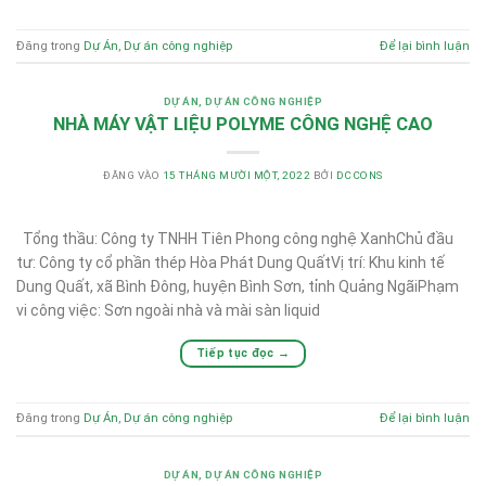
Đăng trong
Dự Án
,
Dự án công nghiệp
Để lại bình luận
DỰ ÁN
,
DỰ ÁN CÔNG NGHIỆP
NHÀ MÁY VẬT LIỆU POLYME CÔNG NGHỆ CAO
ĐĂNG VÀO
15 THÁNG MƯỜI MỘT, 2022
BỞI
DCCONS
Tổng thầu: Công ty TNHH Tiên Phong công nghệ XanhChủ đầu
tư: Công ty cổ phần thép Hòa Phát Dung QuấtVị trí: Khu kinh tế
Dung Quất, xã Bình Đông, huyện Bình Sơn, tỉnh Quảng NgãiPhạm
vi công việc: Sơn ngoài nhà và mài sàn liquid
Tiếp tục đọc
→
Đăng trong
Dự Án
,
Dự án công nghiệp
Để lại bình luận
DỰ ÁN
,
DỰ ÁN CÔNG NGHIỆP