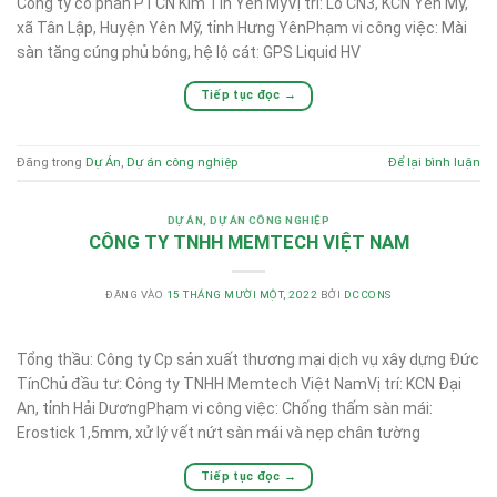
Công ty cổ phần PTCN Kim Tín Yên MỹVị trí: Lô CN3, KCN Yên Mỹ,
xã Tân Lập, Huyện Yên Mỹ, tỉnh Hưng YênPhạm vi công việc: Mài
sàn tăng cúng phủ bóng, hệ lộ cát: GPS Liquid HV
Tiếp tục đọc
→
Đăng trong
Dự Án
,
Dự án công nghiệp
Để lại bình luận
DỰ ÁN
,
DỰ ÁN CÔNG NGHIỆP
CÔNG TY TNHH MEMTECH VIỆT NAM
ĐĂNG VÀO
15 THÁNG MƯỜI MỘT, 2022
BỞI
DCCONS
Tổng thầu: Công ty Cp sản xuất thương mại dịch vụ xây dựng Đức
TínChủ đầu tư: Công ty TNHH Memtech Việt NamVị trí: KCN Đại
An, tỉnh Hải DươngPhạm vi công việc: Chống thấm sàn mái:
Erostick 1,5mm, xử lý vết nứt sàn mái và nẹp chân tường
Tiếp tục đọc
→