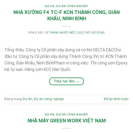
DỰ ÁN
,
DỰ ÁN CÔNG NGHIỆP
NHÀ XƯỞNG F4 TC-F KCN THÀNH CÔNG, GIÁN
KHẨU, NINH BÌNH
ĐĂNG VÀO
15 THÁNG MƯỜI MỘT, 2022
BỞI
DCCONS
Tổng thầu: Công ty Cổ phần xây dựng và cơ khí DELTA E&CChủ
đầu tư: Công ty Cổ phần xây dựng Thành Công 3Vị trí: KCN Thành
Công, Gián Khẩu, Ninh BìnhPhạm vi công việc: Thi công sơn Epoxy
hệ tự san. Hãng sơn KCC Hàn Quốc
Tiếp tục đọc
→
Đăng trong
Dự Án
,
Dự án công nghiệp
Để lại bình luận
DỰ ÁN
,
DỰ ÁN CÔNG NGHIỆP
NHÀ MÁY GREEN WORK VIỆT NAM