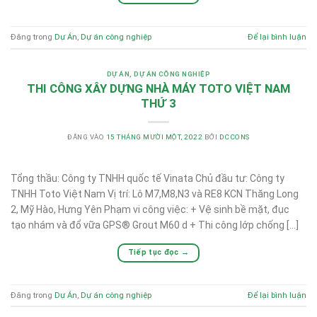
Đăng trong
Dự Án
,
Dự án công nghiệp
Để lại bình luận
DỰ ÁN
,
DỰ ÁN CÔNG NGHIỆP
THI CÔNG XÂY DỰNG NHÀ MÁY TOTO VIỆT NAM
THỨ 3
ĐĂNG VÀO
15 THÁNG MƯỜI MỘT, 2022
BỞI
DCCONS
Tổng thầu: Công ty TNHH quốc tế Vinata Chủ đầu tư: Công ty
TNHH Toto Việt Nam Vị trí: Lô M7,M8,N3 và RE8 KCN Thăng Long
2, Mỹ Hào, Hưng Yên Phạm vi công việc: + Vệ sinh bề mặt, đục
tạo nhám và đổ vữa GPS® Grout M60 d + Thi công lớp chống […]
Tiếp tục đọc
→
Đăng trong
Dự Án
,
Dự án công nghiệp
Để lại bình luận