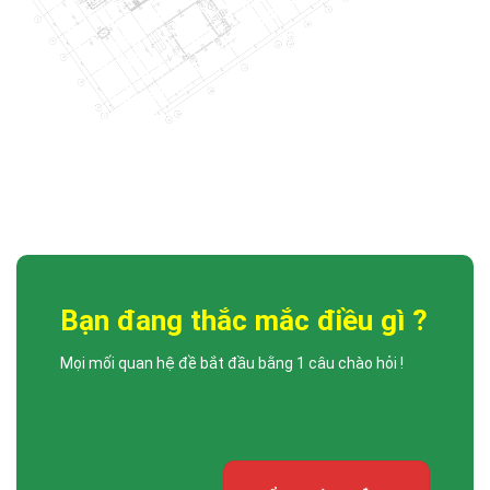
LỄ TRAO QUYẾT ĐỊNH VÀ BỔ NHIỆM PHÓ TỔNG GIÁM ĐỐC
DCCONS
Công ty Cổ phần Xây dựng DCCONS trân trọng gửi lời chúc mừng đến: •
[...]
Bạn đang thắc mắc điều gì ?
Mọi mối quan hệ đề bắt đầu bằng 1 câu chào hỏi !