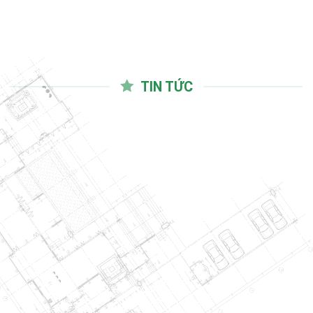
TIN TỨC
03
Th10