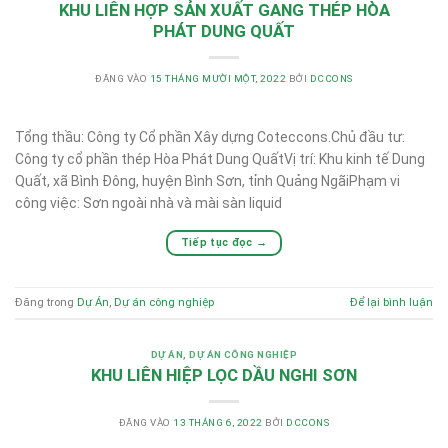
KHU LIÊN HỢP SẢN XUẤT GANG THÉP HÒA
PHÁT DUNG QUẤT
ĐĂNG VÀO
15 THÁNG MƯỜI MỘT, 2022
BỞI
DCCONS
Tổng thầu: Công ty Cổ phần Xây dựng Coteccons.Chủ đầu tư:
Công ty cổ phần thép Hòa Phát Dung QuấtVị trí: Khu kinh tế Dung
Quất, xã Bình Đông, huyện Bình Sơn, tỉnh Quảng NgãiPhạm vi
công việc: Sơn ngoài nhà và mài sàn liquid
Tiếp tục đọc
→
Đăng trong
Dự Án
,
Dự án công nghiệp
Để lại bình luận
DỰ ÁN
,
DỰ ÁN CÔNG NGHIỆP
KHU LIÊN HIỆP LỌC DẦU NGHI SƠN
ĐĂNG VÀO
13 THÁNG 6, 2022
BỞI
DCCONS