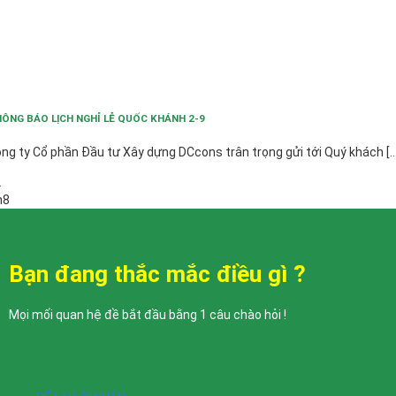
ÔNG BÁO LỊCH NGHỈ LỄ QUỐC KHÁNH 2-9
ng ty Cổ phần Đầu tư Xây dựng DCcons trân trọng gửi tới Quý khách [...
2
h8
Bạn đang thắc mắc điều gì ?
Mọi mối quan hệ đề bắt đầu bằng 1 câu chào hỏi !