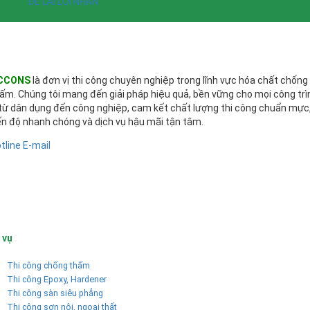
ĐỂ LẠI LỜI NHẮN
CCONS
là đơn vị thi công chuyên nghiệp trong lĩnh vực hóa chất chống
ấm. Chúng tôi mang đến giải pháp hiệu quả, bền vững cho mọi công trì
từ dân dụng đến công nghiệp, cam kết chất lượng thi công chuẩn mực
ến độ nhanh chóng và dịch vụ hậu mãi tận tâm.
tline
E-mail
 vụ
Thi công chống thấm
Thi công Epoxy, Hardener
Thi công sàn siêu phẳng
Thi công sơn nội, ngoại thất