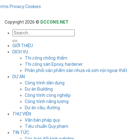
erms
Privacy
Cookies
Copyright 2026 ©
DCCONS.NET
GIỚI THIỆU
DỊCH VỤ
Thi công chống thấm
Thi công sàn Epoxy, hardener
Phân phối sản phẩm sàn nhựa và sơn nội ngoại thất
DỰ ÁN
Công trình dân dụng
Dự án Building
Công trình công nghiệp
Công trình năng lượng
Dự án cầu, đường
THƯ VIỆN
Văn bản pháp quy
Tiêu chuẩn Quy phạm
TIN TỨC
Góc trao đổi kinh nghiệm