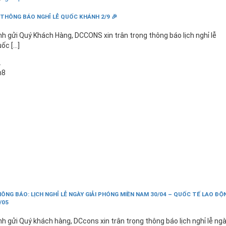
 THÔNG BÁO NGHỈ LỄ QUỐC KHÁNH 2/9 🎉
nh gửi Quý Khách Hàng, DCCONS xin trân trọng thông báo lịch nghỉ lễ
ốc [...]
2
h8
ÔNG BÁO: LỊCH NGHỈ LỄ NGÀY GIẢI PHÓNG MIỀN NAM 30/04 – QUỐC TẾ LAO ĐỘ
/05
nh gửi Quý khách hàng, DCcons xin trân trọng thông báo lịch nghỉ lễ ng