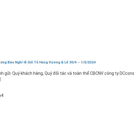
ông Báo Nghỉ lễ Giỗ Tổ Hùng Vương & Lễ 30/4 – 1/5/2024
nh gửi: Quý khách hàng, Quý đối tác và toàn thể CBCNV công ty DCcons
]
1
h4