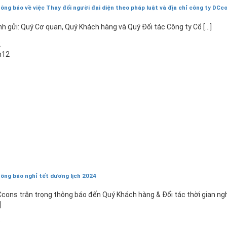
ông báo về việc Thay đổi người đại diện theo pháp luật và địa chỉ công ty DCc
nh gửi: Quý Cơ quan, Quý Khách hàng và Quý Đối tác Công ty Cổ [...]
2
h12
ông báo nghỉ tết dương lịch 2024
cons trân trọng thông báo đến Quý Khách hàng & Đối tác thời gian ng
]
9