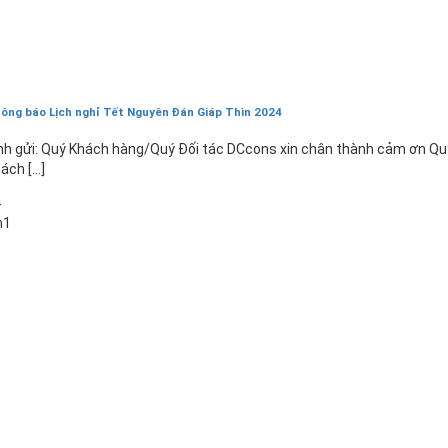
ông báo Lịch nghỉ Tết Nguyên Đán Giáp Thìn 2024
nh gửi: Quý Khách hàng/Quý Đối tác DCcons xin chân thành cảm ơn Qu
ách [...]
4
h1