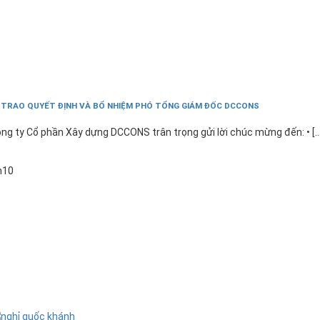
 TRAO QUYẾT ĐỊNH VÀ BỔ NHIỆM PHÓ TỔNG GIÁM ĐỐC DCCONS
ng ty Cổ phần Xây dựng DCCONS trân trọng gửi lời chúc mừng đến: • [...
3
h10