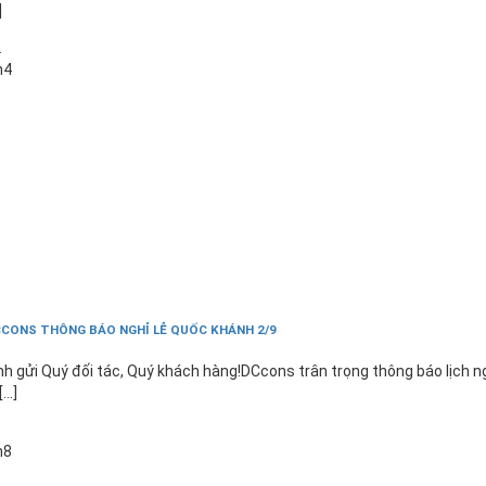
]
2
h4
CONS THÔNG BÁO NGHỈ LỄ QUỐC KHÁNH 2/9
nh gửi Quý đối tác, Quý khách hàng!DCcons trân trọng thông báo lịch n
[...]
6
h8