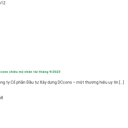
h12
cons chiêu mộ nhân tài tháng 9/2023
ng ty Cổ phần Đầu tư Xây dựng DCcons – một thương hiệu uy tín [...]
0
h8