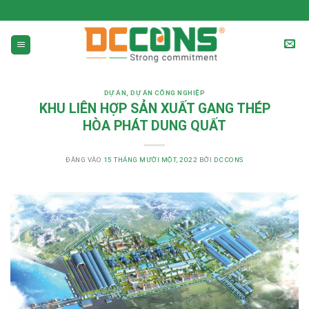
CHUẨN CAM KẾT - CHẤT BỀN VỮNG
DỰ ÁN
,
DỰ ÁN CÔNG NGHIỆP
KHU LIÊN HỢP SẢN XUẤT GANG THÉP
HÒA PHÁT DUNG QUẤT
ĐĂNG VÀO
15 THÁNG MƯỜI MỘT, 2022
BỞI
DCCONS