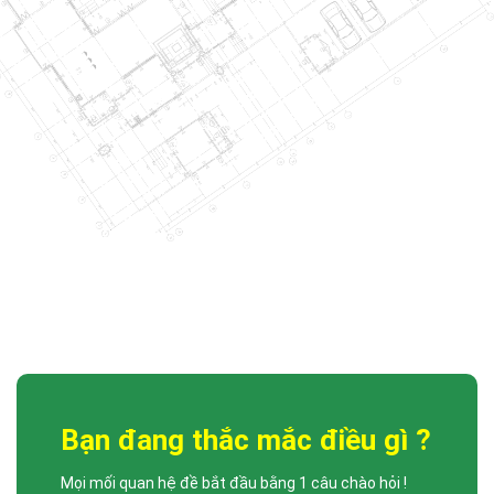
LỄ TRAO QUYẾT ĐỊNH VÀ BỔ NHIỆM PHÓ TỔNG GIÁM ĐỐC
DCCONS
Công ty Cổ phần Xây dựng DCCONS trân trọng gửi lời chúc mừng đến: •
[...]
Bạn đang thắc mắc điều gì ?
Mọi mối quan hệ đề bắt đầu bằng 1 câu chào hỏi !