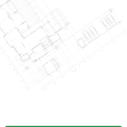
LỄ TRAO QUYẾT ĐỊNH VÀ BỔ NHIỆM PHÓ TỔNG GIÁM ĐỐC
DCCONS
Công ty Cổ phần Xây dựng DCCONS trân trọng gửi lời chúc mừng đến: •
[...]