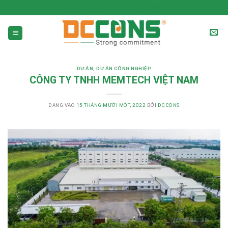
CHUẨN CAM KẾT - CHẤT BỀN VỮNG
DỰ ÁN
,
DỰ ÁN CÔNG NGHIỆP
CÔNG TY TNHH MEMTECH VIỆT NAM
ĐĂNG VÀO
15 THÁNG MƯỜI MỘT, 2022
BỞI
DCCONS