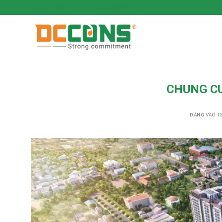
CHUẨN CAM KẾT - CHẤT BỀN VỮNG
CHUNG C
ĐĂNG VÀO
1