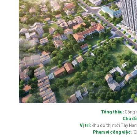
Tổng thầu:
Công t
Chủ đầ
Vị trí:
Khu đô thị mới Tây Nam 
Phạm vi công việc
: 