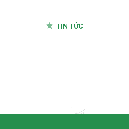
TIN TỨC
22
Th8
 ĐỊNH VÀ BỔ NHIỆM PHÓ
C DCCONS
y dựng DCCONS trân trọng gửi lời
]