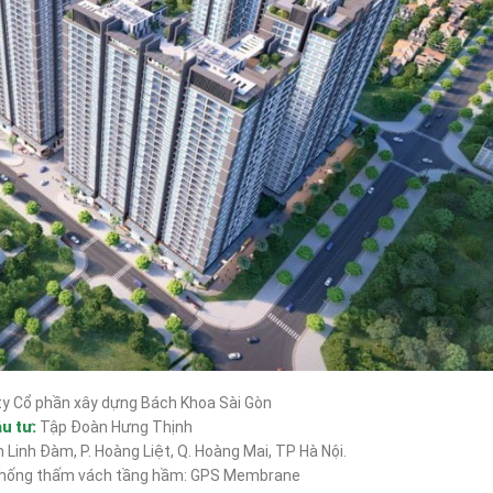
y Cổ phần xây dựng Bách Khoa Sài Gòn
u tư:
Tập Đoàn Hưng Thịnh
Linh Đàm, P. Hoàng Liệt, Q. Hoàng Mai, TP Hà Nội.
‘Chống thấm vách tầng hầm: GPS Membrane