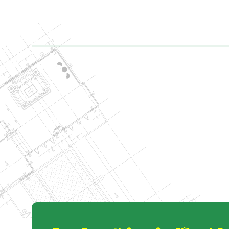
03
Th10
LỄ TRAO QUYẾT
TỔNG GIÁM ĐỐ
Công ty Cổ phần Xâ
chúc mừng đến: • [...