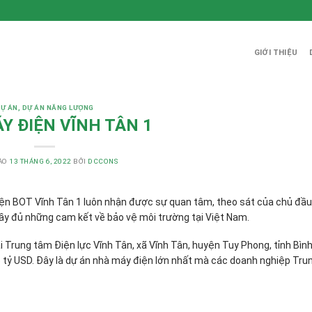
GIỚI THIỆU
Ự ÁN
,
DỰ ÁN NĂNG LƯỢNG
Y ĐIỆN VĨNH TÂN 1
ÀO
13 THÁNG 6, 2022
BỞI
DCCONS
điện BOT Vĩnh Tân 1 luôn nhận được sự quan tâm, theo sát của chủ đầ
đầy đủ những cam kết về bảo vệ môi trường tại Việt Nam.
i Trung tâm Điện lực Vĩnh Tân, xã Vĩnh Tân, huyện Tuy Phong, tỉnh Bì
5 tỷ USD. Đây là dự án nhà máy điện lớn nhất mà các doanh nghiệp Tr