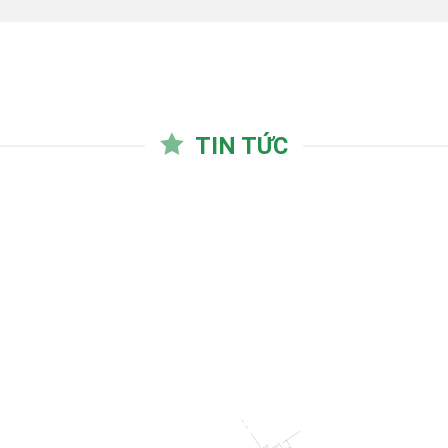
TIN TỨC
22
Th8
 ĐỊNH VÀ BỔ NHIỆM PHÓ
C DCCONS
y dựng DCCONS trân trọng gửi lời
]