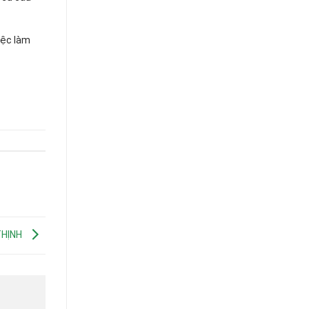
iệc làm
THỊNH