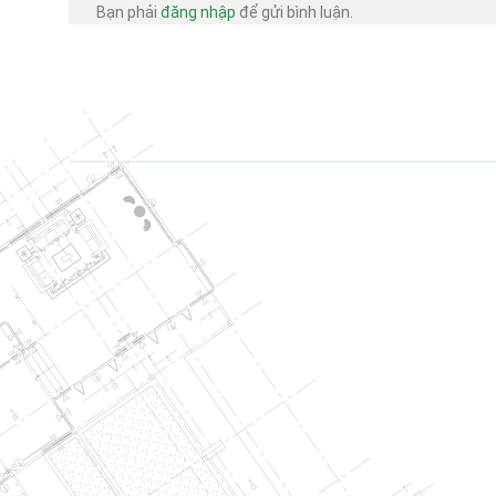
Bạn phải
đăng nhập
để gửi bình luận.
03
Th10
LỄ TRAO QUYẾT
TỔNG GIÁM ĐỐ
Công ty Cổ phần Xâ
chúc mừng đến: • [...