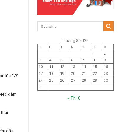
Tháng 8 2026
H
B
T
N
S
B
C
1
2
3
4
5
6
7
8
9
10
11
12
13
14
15
16
17
18
19
20
21
22
23
ọn lửa “W”
24
25
26
27
28
29
30
31
 việc đảm
« Th10
 thải
yêu cầu