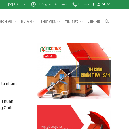
Liên hệ
Thời gian làm việc
Hotline
DỊCH VỤ
DỰ ÁN
THƯ VIỆN
TIN TỨC
LIÊN HỆ
u tư nhằm
nh Thuận
ung Quốc