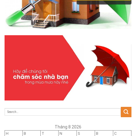
Tháng 8 2026
H
B
T
N
S
B
C