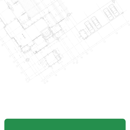
LỄ TRAO QUYẾT ĐỊNH VÀ BỔ NHIỆM PHÓ TỔNG GIÁM ĐỐC
DCCONS
Công ty Cổ phần Xây dựng DCCONS trân trọng gửi lời chúc mừng đến: •
[...]