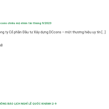
cons chiêu mộ nhân tài tháng 9/2023
ng ty Cổ phần Đầu tư Xây dựng DCcons – một thương hiệu uy tín [...]
0
h8
ÔNG BÁO LỊCH NGHỈ LỄ QUỐC KHÁNH 2-9