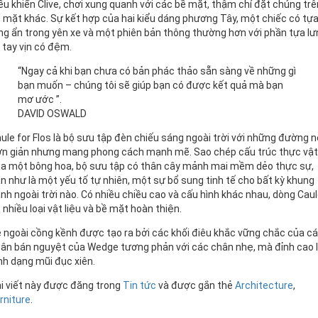
ều khiển Clive, chơi xung quanh với các bề mặt, thậm chí đặt chúng trê
 mặt khác. Sự kết hợp của hai kiểu dáng phương Tây, một chiếc có tự
ng ẩn trong yên xe và một phiên bản thông thường hơn với phần tựa lư
 tay vịn có đệm.
“Ngay cả khi bạn chưa có bản phác thảo sẵn sàng về những gì
bạn muốn – chúng tôi sẽ giúp bạn có được kết quả mà bạn
mơ ước ”.
DAVID OSWALD
ule for Flos là bộ sưu tập đèn chiếu sáng ngoài trời với những đường n
n giản nhưng mang phong cách mạnh mẽ. Sao chép cấu trúc thực vật
a một bông hoa, bộ sưu tập có thân cây mảnh mai mềm dẻo thực sự,
n như là một yếu tố tự nhiên, một sự bổ sung tinh tế cho bất kỳ khung
nh ngoài trời nào. Có nhiều chiều cao và cấu hình khác nhau, dòng Cau
 nhiều loại vật liệu và bề mặt hoàn thiện.
 ngoài cồng kềnh được tạo ra bởi các khối điêu khắc vững chắc của c
ân bán nguyệt của Wedge tương phản với các chân nhẹ, mà đỉnh cao 
nh dạng mũi đục xiên.
i viết này được đăng trong
Tin tức
và được gắn thẻ
Architecture
,
rniture
.