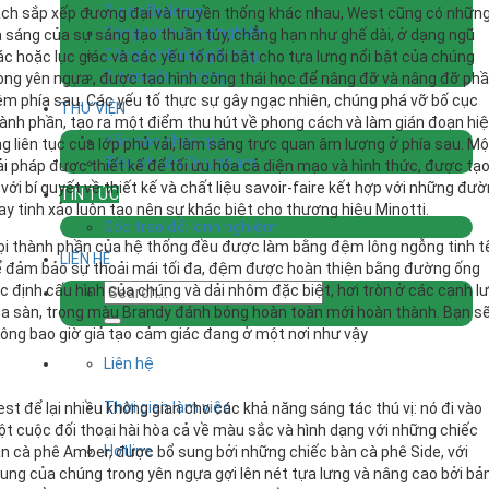
Dự án Building
ch sắp xếp đương đại và truyền thống khác nhau, West cũng có nhữn
Công trình công nghiệp
a sáng của sự sáng tạo thuần túy, chẳng hạn như ghế dài, ở dạng ngũ
Công trình năng lượng
ác hoặc lục giác và các yếu tố nổi bật cho tựa lưng nổi bật của chúng
Dự án cầu, đường
ong yên ngựa , được tạo hình công thái học để nâng đỡ và nâng đỡ ph
m phía sau. Các yếu tố thực sự gây ngạc nhiên, chúng phá vỡ bố cục
THƯ VIỆN
ành phần, tạo ra một điểm thu hút về phong cách và làm gián đoạn hi
Văn bản pháp quy
g liên tục của lớp phủ vải, làm sáng trực quan âm lượng ở phía sau. Mộ
Tiêu chuẩn Quy phạm
ải pháp được thiết kế để tối ưu hóa cả diện mạo và hình thức, được tạ
 với bí quyết về thiết kế và chất liệu savoir-faire kết hợp với những đư
TIN TỨC
y tinh xảo luôn tạo nên sự khác biệt cho thương hiệu Minotti.
Góc trao đổi kinh nghiệm
i thành phần của hệ thống đều được làm bằng đệm lông ngỗng tinh t
LIÊN HỆ
 đảm bảo sự thoải mái tối đa, đệm được hoàn thiện bằng đường ống
c định cấu hình của chúng và dải nhôm đặc biệt, hơi tròn ở các cạnh l
a sàn, trong màu Brandy đánh bóng hoàn toàn mới hoàn thành. Bạn s
ông bao giờ giả tạo cảm giác đang ở một nơi như vậy
Liên hệ
Thời gian làm việc
st để lại nhiều không gian cho các khả năng sáng tác thú vị: nó đi vào
t cuộc đối thoại hài hòa cả về màu sắc và hình dạng với những chiếc
Hotline
n cà phê Amber, được bổ sung bởi những chiếc bàn cà phê Side, với
ung của chúng trong yên ngựa gợi lên nét tựa lưng và nâng cao bởi bả