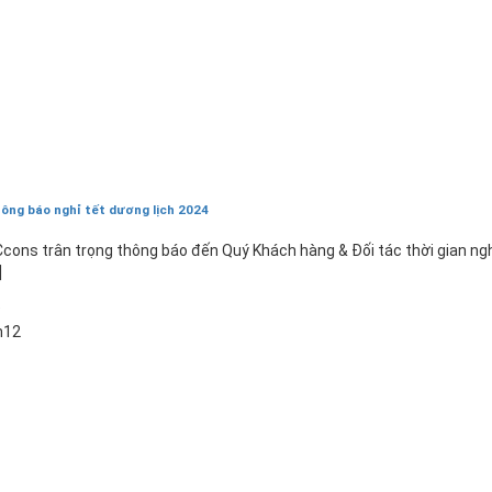
ông báo nghỉ tết dương lịch 2024
cons trân trọng thông báo đến Quý Khách hàng & Đối tác thời gian ng
]
9
h12