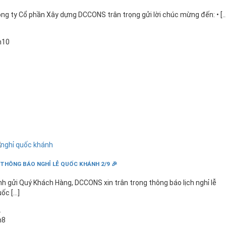
ng ty Cổ phần Xây dựng DCCONS trân trọng gửi lời chúc mừng đến: • [...
3
h10
 THÔNG BÁO NGHỈ LỄ QUỐC KHÁNH 2/9 🎉
nh gửi Quý Khách Hàng, DCCONS xin trân trọng thông báo lịch nghỉ lễ
ốc [...]
2
h8