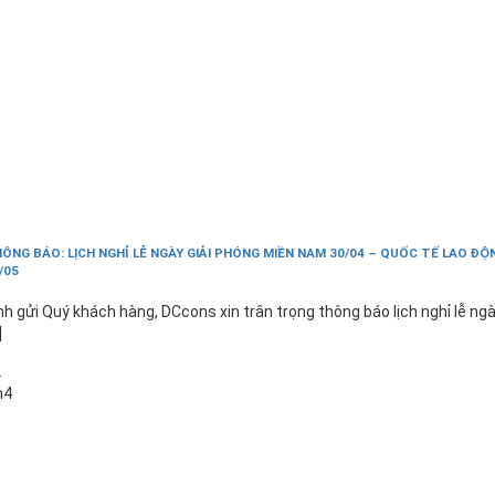
ÔNG BÁO: LỊCH NGHỈ LỄ NGÀY GIẢI PHÓNG MIỀN NAM 30/04 – QUỐC TẾ LAO ĐỘ
/05
nh gửi Quý khách hàng, DCcons xin trân trọng thông báo lịch nghỉ lễ ng
]
2
h4