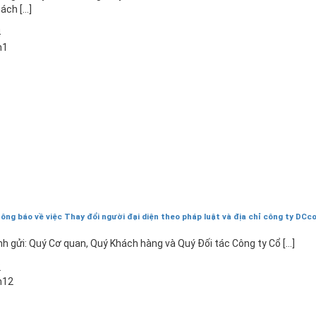
ách [...]
4
h1
ông báo về việc Thay đổi người đại diện theo pháp luật và địa chỉ công ty DCc
nh gửi: Quý Cơ quan, Quý Khách hàng và Quý Đối tác Công ty Cổ [...]
2
h12