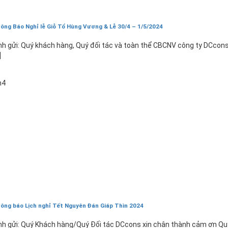
ông Báo Nghỉ lễ Giỗ Tổ Hùng Vương & Lễ 30/4 – 1/5/2024
nh gửi: Quý khách hàng, Quý đối tác và toàn thể CBCNV công ty DCcons
]
1
h4
ông báo Lịch nghỉ Tết Nguyên Đán Giáp Thìn 2024
nh gửi: Quý Khách hàng/Quý Đối tác DCcons xin chân thành cảm ơn Qu