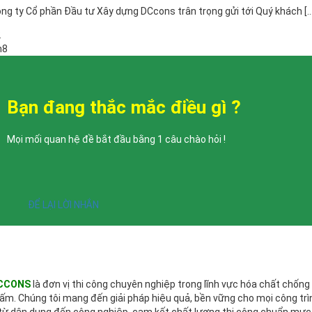
ng ty Cổ phần Đầu tư Xây dựng DCcons trân trọng gửi tới Quý khách [...
2
h8
Bạn đang thắc mắc điều gì ?
Mọi mối quan hệ đề bắt đầu bằng 1 câu chào hỏi !
ĐỂ LẠI LỜI NHẮN
CCONS
là đơn vị thi công chuyên nghiệp trong lĩnh vực hóa chất chống
ấm. Chúng tôi mang đến giải pháp hiệu quả, bền vững cho mọi công trì
từ dân dụng đến công nghiệp, cam kết chất lượng thi công chuẩn mực