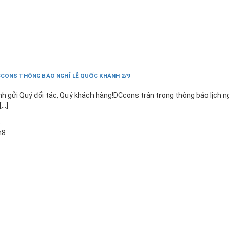
CONS THÔNG BÁO NGHỈ LỄ QUỐC KHÁNH 2/9
nh gửi Quý đối tác, Quý khách hàng!DCcons trân trọng thông báo lịch n
[...]
6
h8