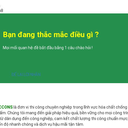
2
h8
Bạn đang thắc mắc điều gì ?
Mọi mối quan hệ đề bắt đầu bằng 1 câu chào hỏi !
ĐỂ LẠI LỜI NHẮN
CCONS
là đơn vị thi công chuyên nghiệp trong lĩnh vực hóa chất chống
ấm. Chúng tôi mang đến giải pháp hiệu quả, bền vững cho mọi công trì
từ dân dụng đến công nghiệp, cam kết chất lượng thi công chuẩn mực
ến độ nhanh chóng và dịch vụ hậu mãi tận tâm.