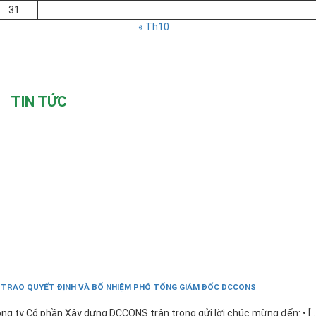
31
« Th10
TIN TỨC
 TRAO QUYẾT ĐỊNH VÀ BỔ NHIỆM PHÓ TỔNG GIÁM ĐỐC DCCONS
ng ty Cổ phần Xây dựng DCCONS trân trọng gửi lời chúc mừng đến: • [...