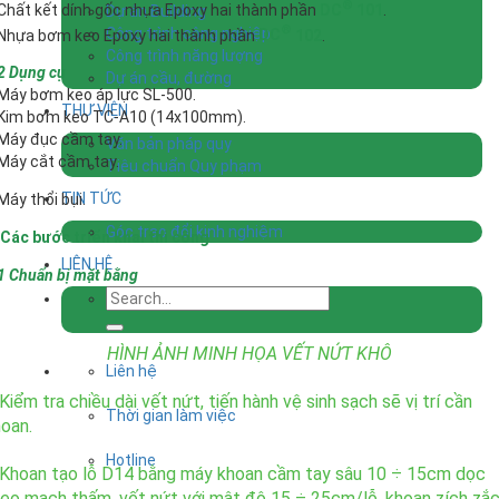
®
Chất kết dính gốc nhựa Epoxy hai thành phần
DC
101
.
Dự án Building
®
Công trình công nghiệp
Nhựa bơm keo Epoxy hai thành phần
DC
102
.
Công trình năng lượng
2 Dụng cụ
Dự án cầu, đường
Máy bơm keo áp lực SL-500.
THƯ VIỆN
Kim bơm keo TC-A10 (14x100mm).
Máy đục cầm tay.
Văn bản pháp quy
Máy cắt cầm tay.
Tiêu chuẩn Quy phạm
TIN TỨC
Máy thổi bụi.
Góc trao đổi kinh nghiệm
 Các bước triển khai thi công
LIÊN HỆ
1 Chuẩn bị mặt bằng
HÌNH ẢNH MINH HỌA VẾT NỨT KHÔ
Liên hệ
Kiểm tra chiều dài vết nứt, tiến hành vệ sinh sạch sẽ vị trí cần
Thời gian làm việc
oan.
Hotline
 Khoan tạo lỗ D14 bằng máy khoan cầm tay sâu 10 ÷ 15cm dọc
eo mạch thấm, vết nứt với mật độ 15 ÷ 25cm/lỗ, khoan zích zắ