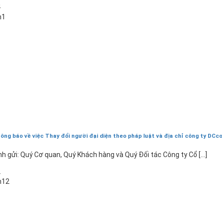
4
h1
ông báo về việc Thay đổi người đại diện theo pháp luật và địa chỉ công ty DCc
nh gửi: Quý Cơ quan, Quý Khách hàng và Quý Đối tác Công ty Cổ [...]
2
h12