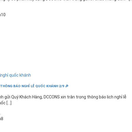
3
h10
 THÔNG BÁO NGHỈ LỄ QUỐC KHÁNH 2/9 🎉
nh gửi Quý Khách Hàng, DCCONS xin trân trọng thông báo lịch nghỉ lễ
ốc [...]
2
h8