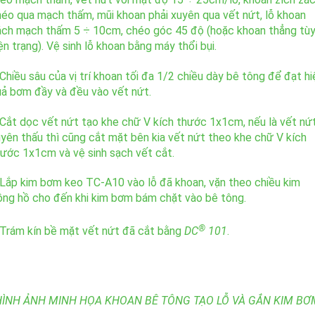
éo qua mạch thấm, mũi khoan phải xuyên qua vết nứt, lỗ khoan
ách mạch thấm 5 ÷ 10cm, chéo góc 45 độ (hoặc khoan thẳng tù
ện trạng). Vệ sinh lỗ khoan bằng máy thổi bụi.
Chiều sâu của vị trí khoan tối đa 1/2 chiều dày bê tông để đạt hi
ả bơm đầy và đều vào vết nứt.
Cắt dọc vết nứt tạo khe chữ V kích thước 1x1cm, nếu là vết nứ
yên thấu thì cũng cắt mặt bên kia vết nứt theo khe chữ V kích
ước 1x1cm và vệ sinh sạch vết cắt.
Lắp kim bơm keo TC-A10 vào lỗ đã khoan, vặn theo chiều kim
ng hồ cho đến khi kim bơm bám chặt vào bê tông.
®
Trám kín bề mặt vết nứt đã cắt bằng
DC
101
.
HÌNH ẢNH MINH HỌA KHOAN BÊ TÔNG TẠO LỖ VÀ GẮN KIM BƠ