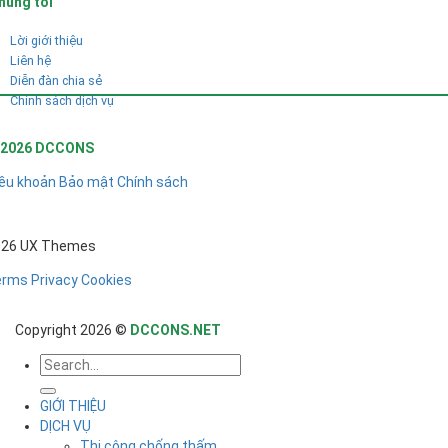
húng tôi
Lời giới thiệu
Liên hệ
Diễn đàn chia sẻ
Chính sách dịch vụ
 2026 DCCONS
ều khoản
Bảo mật
Chính sách
026 UX Themes
erms
Privacy
Cookies
Copyright 2026 ©
DCCONS.NET
GIỚI THIỆU
DỊCH VỤ
Thi công chống thấm