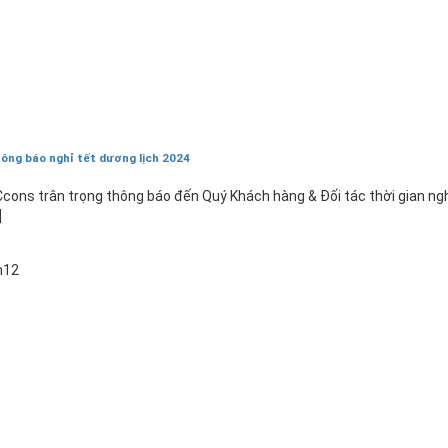
ông báo nghỉ tết dương lịch 2024
cons trân trọng thông báo đến Quý Khách hàng & Đối tác thời gian ng
]
9
h12