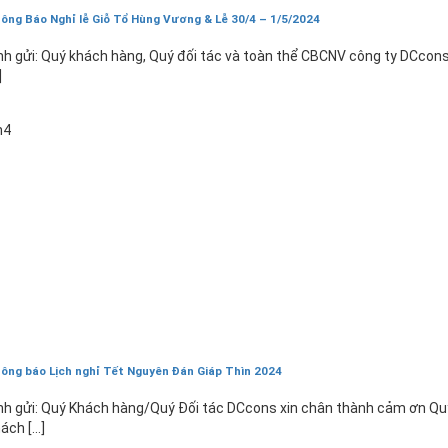
ông Báo Nghỉ lễ Giỗ Tổ Hùng Vương & Lễ 30/4 – 1/5/2024
nh gửi: Quý khách hàng, Quý đối tác và toàn thể CBCNV công ty DCcons
]
1
h4
ông báo Lịch nghỉ Tết Nguyên Đán Giáp Thìn 2024
nh gửi: Quý Khách hàng/Quý Đối tác DCcons xin chân thành cảm ơn Qu
ách [...]