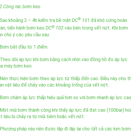
2 Công tác bơm keo.
®
Sau khoảng 2 ÷ 4h kiểm tra bề mặt
DC
101
đã khô cứng hoàn
®
àn, tiến hành bơm keo
DC
102
vào bên trong vết nứt. Khi bơm
n chú ý các yêu cầu sau:
Bơm bắt đầu từ 1 điểm.
Theo dõi áp lực khi bơm bằng cách nhìn vào đồng hồ đo áp lực
ủa máy bơm keo.
Nên thực hiện bơm theo áp lực từ thấp đến cao. Điều này cho th
an vật liệu để chảy vào các khoảng trống của vết nứt.
Bơm chậm áp lực thấp hiệu quả hơn so với bơm nhanh áp lực cao
Một mũi bơm thành công khi thấy áp lực đã đạt cao (100bar) ho
t liệu bị chảy ra từ mũi tiêm hoặc vết nứt.
Phương pháp này nên được lặp đi lặp lại cho tất cả các kim bơm