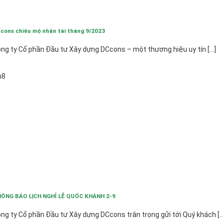
cons chiêu mộ nhân tài tháng 9/2023
ng ty Cổ phần Đầu tư Xây dựng DCcons – một thương hiệu uy tín [...]
0
h8
ÔNG BÁO LỊCH NGHỈ LỄ QUỐC KHÁNH 2-9
ng ty Cổ phần Đầu tư Xây dựng DCcons trân trọng gửi tới Quý khách [...