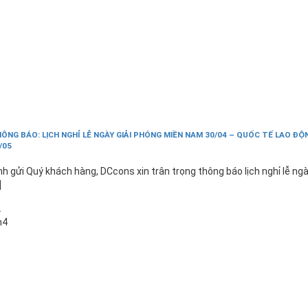
ÔNG BÁO: LỊCH NGHỈ LỄ NGÀY GIẢI PHÓNG MIỀN NAM 30/04 – QUỐC TẾ LAO ĐỘ
/05
nh gửi Quý khách hàng, DCcons xin trân trọng thông báo lịch nghỉ lễ ng
]
2
h4