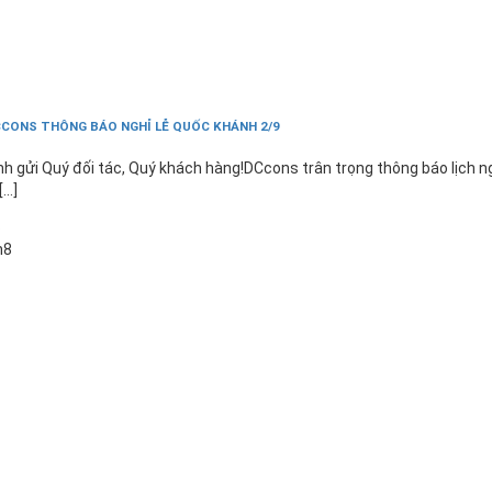
CONS THÔNG BÁO NGHỈ LỄ QUỐC KHÁNH 2/9
nh gửi Quý đối tác, Quý khách hàng!DCcons trân trọng thông báo lịch n
[...]
6
h8