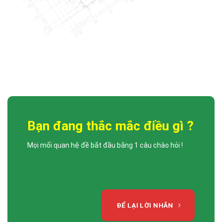
LỄ TRAO QUYẾT ĐỊNH VÀ BỔ NHIỆM PHÓ TỔNG GIÁM ĐỐC
DCCONS
Công ty Cổ phần Xây dựng DCCONS trân trọng gửi lời chúc mừng đến: •
[...]
Bạn đang thắc mắc điều gì ?
Mọi mối quan hệ đề bắt đầu bằng 1 câu chào hỏi !
ĐỂ LẠI LỜI NHẮN