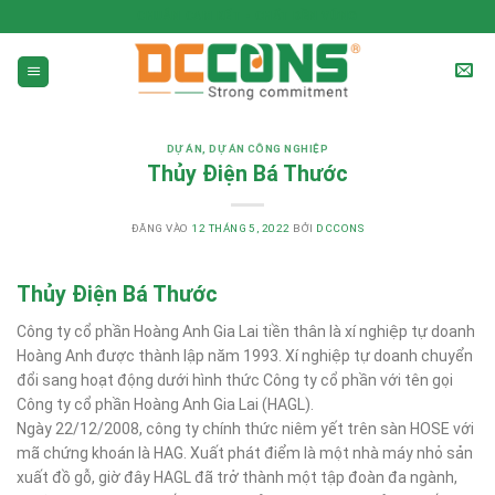
CHUẨN CAM KẾT - CHẤT BỀN VỮNG
DỰ ÁN
,
DỰ ÁN CÔNG NGHIỆP
Thủy Điện Bá Thước
ĐĂNG VÀO
12 THÁNG 5, 2022
BỞI
DCCONS
Thủy Điện Bá Thước
Công ty cổ phần Hoàng Anh Gia Lai tiền thân là xí nghiệp tự doanh
Hoàng Anh được thành lập năm 1993. Xí nghiệp tự doanh chuyển
đổi sang hoạt động dưới hình thức Công ty cổ phần với tên gọi
Công ty cổ phần Hoàng Anh Gia Lai (HAGL).
Ngày 22/12/2008, công ty chính thức niêm yết trên sàn HOSE với
mã chứng khoán là HAG. Xuất phát điểm là một nhà máy nhỏ sản
xuất đồ gỗ, giờ đây HAGL đã trở thành một tập đoàn đa ngành,